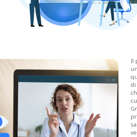
Il
u
qu
d
ch
cu
Gr
pr
sa
ve