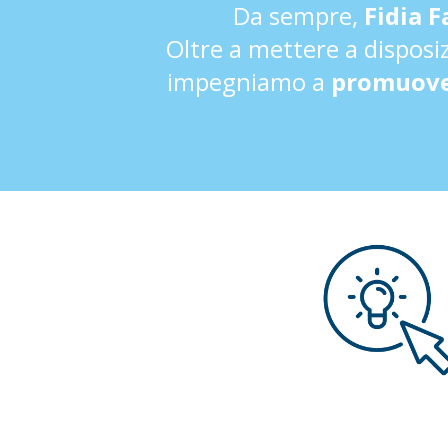
Da sempre,
Fidia 
Oltre a mettere a disposi
impegniamo a
promuover