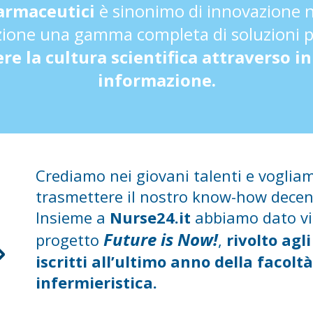
Farmaceutici
è sinonimo di innovazione ne
zione una gamma completa di soluzioni pe
e la cultura scientifica attraverso in
informazione.
Crediamo nei giovani talenti e voglia
trasmettere il nostro know-how decen
Insieme a
Nurse24.it
abbiamo dato vi
Future is Now!
progetto
,
rivolto agl
iscritti all’ultimo anno della facoltà
infermieristica.