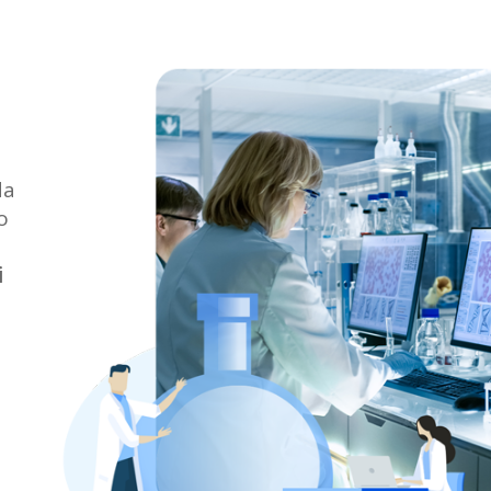
da
o
i