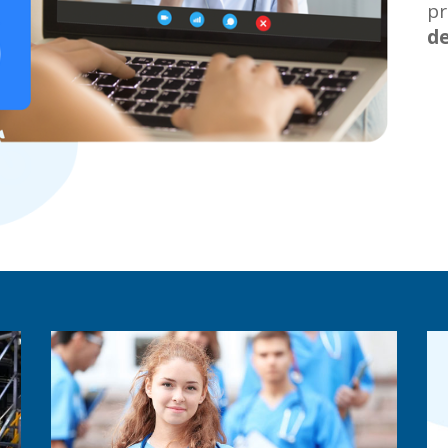
pr
de