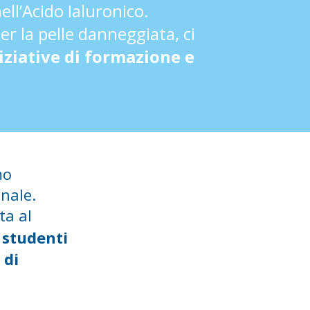
ll’Acido Ialuronico.
r la pelle danneggiata, ci
iziative di formazione e
mo
nale.
ta al
i studenti
 di