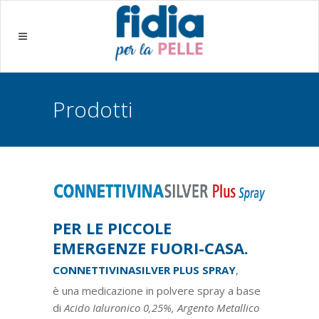
Prodotti
PER LE PICCOLE
EMERGENZE FUORI-CASA.
CONNETTIVINASILVER PLUS SPRAY
,
è una medicazione in polvere spray a base
di
Acido Ialuronico 0,25%,
Argento Metallico