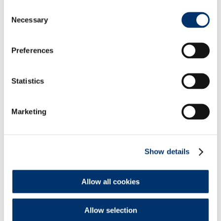
permette di
non toccare la pelle
Consent
con le mani,
non unge, non
Necessary
Selection
macchia
e
la valvola non si
inceppa
.
La polvere umida aderisce alla
Preferences
ferita senza dispersioni, smorza
l’effetto freddo tipico del gas
Statistics
propellente.
Marketing
CONNETTIVINASILVER PLUS SPRAY
Show details
Allow all cookies
Allow selection