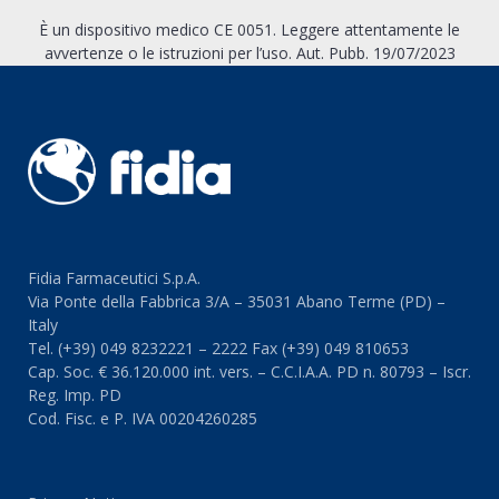
È un dispositivo medico CE 0051. Leggere attentamente le
avvertenze o le istruzioni per l’uso. Aut. Pubb. 19/07/2023
Fidia Farmaceutici S.p.A.
Via Ponte della Fabbrica 3/A – 35031 Abano Terme (PD) –
Italy
Tel. (+39) 049 8232221 – 2222 Fax (+39) 049 810653
Cap. Soc. € 36.120.000 int. vers. – C.C.I.A.A. PD n. 80793 – Iscr.
Reg. Imp. PD
Cod. Fisc. e P. IVA 00204260285