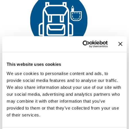
Grazie al
piccolo formato
“tascabile”
, offre
grande
This website uses cookies
praticità
in ogni situazione.
We use cookies to personalise content and ads, to
Può essere conservato
provide social media features and to analyse our traffic.
comodamente nella borsa, nel
We also share information about your use of our site with
marsupio, nello zaino o in tasca,
our social media, advertising and analytics partners who
durante passeggiate a piedi o in
may combine it with other information that you’ve
bicicletta, gite ed escursioni, in
provided to them or that they’ve collected from your use
vacanza, quando si pratica attività
of their services.
sportiva.
Semplice e rapido
da applicare,